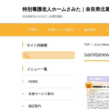
特別養護老人ホームさみた｜奈良県北
社会福祉法人やまびこ会運営施設.
コンテンツに移動
HOME
各種サービス案内
施設案内
TOP
>
さみたNew
サイト内検索
検索:
samitane
メニュー一覧
HOME
各種サービス案内
施設案内