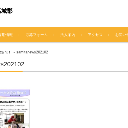
葛城郡
採用情報
応募フォーム
法人案内
アクセス
お問い
法人概要
理事長挨拶
情報公開
プライバシーポリシー
samitanews202102
s2月号！
>
ws202102