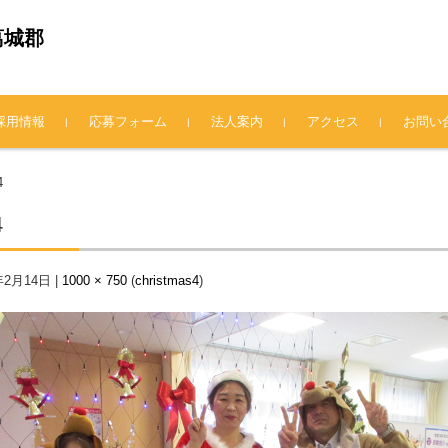
葛城郡
採用情報
応募フォーム
法人案内
アクセス
お問い
法人概要
理事長挨拶
情報公開
プライバシーポリシー
4
4
年2月14日
|
1000 × 750
(
christmas4
)