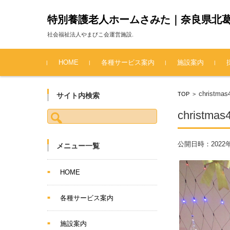
特別養護老人ホームさみた｜奈良県北
社会福祉法人やまびこ会運営施設.
コンテンツに移動
HOME
各種サービス案内
施設案内
christmas
TOP
>
サイト内検索
検索:
christmas
公開日時：
2022
メニュー一覧
HOME
各種サービス案内
施設案内