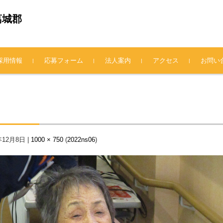
葛城郡
採用情報
応募フォーム
法人案内
アクセス
お問い
法人概要
理事長挨拶
情報公開
プライバシーポリシー
年12月8日
|
1000 × 750
(
2022ns06
)