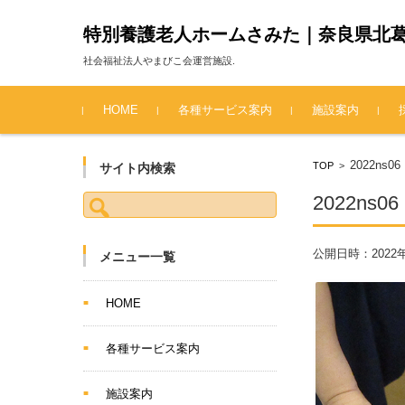
特別養護老人ホームさみた｜奈良県北
社会福祉法人やまびこ会運営施設.
コンテンツに移動
HOME
各種サービス案内
施設案内
2022ns06
TOP
>
サイト内検索
検索:
2022ns06
公開日時：
2022
メニュー一覧
HOME
各種サービス案内
施設案内