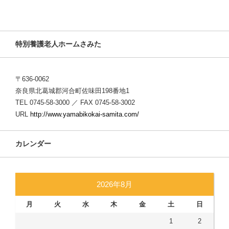
特別養護老人ホームさみた
〒636-0062
奈良県北葛城郡河合町佐味田198番地1
TEL 0745-58-3000 ／ FAX 0745-58-3002
URL
http://www.yamabikokai-samita.com/
カレンダー
2026年8月
月
火
水
木
金
土
日
1
2