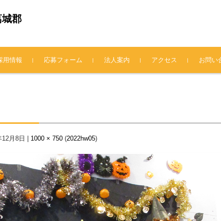
葛城郡
採用情報
応募フォーム
法人案内
アクセス
お問い
法人概要
理事長挨拶
情報公開
プライバシーポリシー
年12月8日
|
1000 × 750
(
2022hw05
)