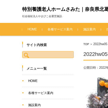
特別養護老人ホームさみた｜奈良県北
社会福祉法人やまびこ会運営施設.
コンテンツに移動
HOME
各種サービス案内
施設案内
2022hw05
TOP
>
サイト内検索
検索:
2022hw05
公開日時：
2022
メニュー一覧
HOME
各種サービス案内
施設案内