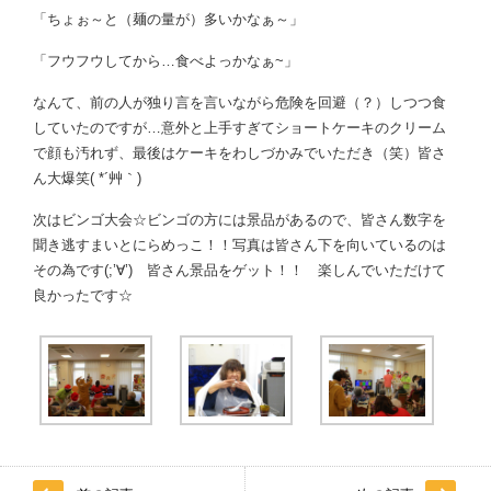
「ちょぉ～と（麺の量が）多いかなぁ～」
「フウフウしてから…食べよっかなぁ~」
なんて、前の人が独り言を言いながら危険を回避（？）しつつ食
していたのですが…意外と上手すぎてショートケーキのクリーム
で顔も汚れず、最後はケーキをわしづかみでいただき（笑）皆さ
ん大爆笑( *´艸｀)
次はビンゴ大会☆ビンゴの方には景品があるので、皆さん数字を
聞き逃すまいとにらめっこ！！写真は皆さん下を向いているのは
その為です(;’∀’) 皆さん景品をゲット！！ 楽しんでいただけて
良かったです☆