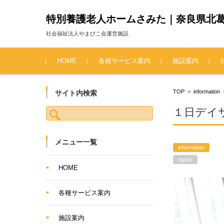
特別養護老人ホームさみた｜奈良県北
社会福祉法人やまびこ会運営施設.
コンテンツに移動
HOME
各種サービス案内
施設案内
TOP
>
information
サイト内検索
検索:
１日デイ
メニュー一覧
information
topics
HOME
各種サービス案内
施設案内