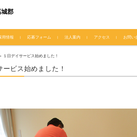
葛城郡
採用情報
応募フォーム
法人案内
アクセス
お問い
法人概要
理事長挨拶
情報公開
プライバシーポリシー
１日デイサービス始めました！
>
サービス始めました！