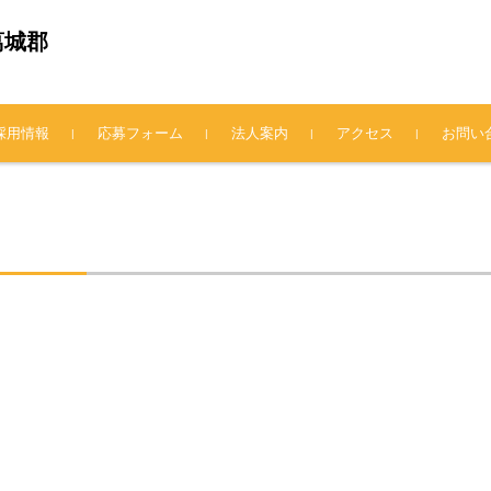
葛城郡
採用情報
応募フォーム
法人案内
アクセス
お問い
法人概要
理事長挨拶
情報公開
プライバシーポリシー