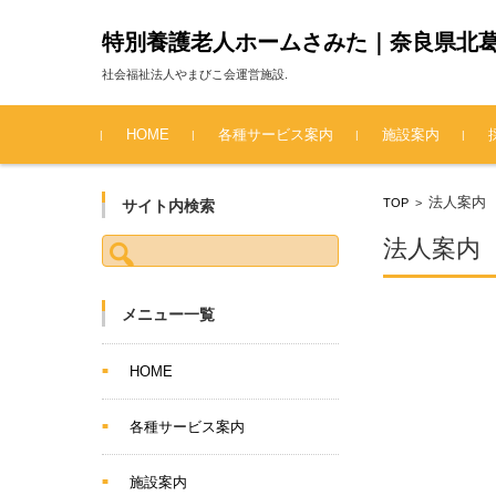
特別養護老人ホームさみた｜奈良県北
社会福祉法人やまびこ会運営施設.
コンテンツに移動
HOME
各種サービス案内
施設案内
法人案内
TOP
>
サイト内検索
検索:
法人案内
メニュー一覧
HOME
各種サービス案内
施設案内