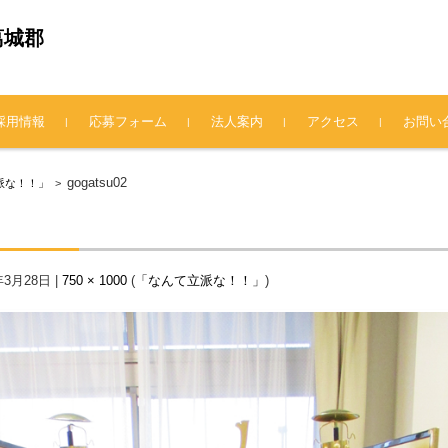
葛城郡
採用情報
応募フォーム
法人案内
アクセス
お問い
法人概要
理事長挨拶
情報公開
プライバシーポリシー
gogatsu02
派な！！」
>
年3月28日
|
750 × 1000
(
「なんて立派な！！」
)