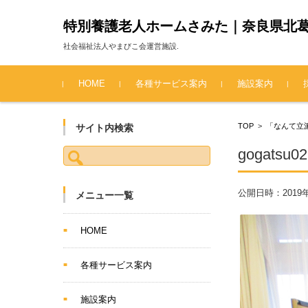
特別養護老人ホームさみた｜奈良県北
社会福祉法人やまびこ会運営施設.
コンテンツに移動
HOME
各種サービス案内
施設案内
TOP
>
「なんて立
サイト内検索
検索:
gogatsu02
公開日時：
2019
メニュー一覧
HOME
各種サービス案内
施設案内