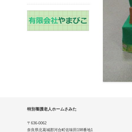
特別養護老人ホームさみた
〒636-0062
奈良県北葛城郡河合町佐味田198番地1