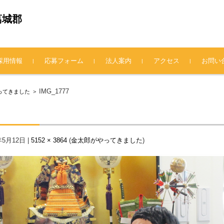
葛城郡
採用情報
応募フォーム
法人案内
アクセス
お問い
法人概要
理事長挨拶
情報公開
プライバシーポリシー
IMG_1777
ってきました
>
年5月12日
|
5152 × 3864
(
金太郎がやってきました
)