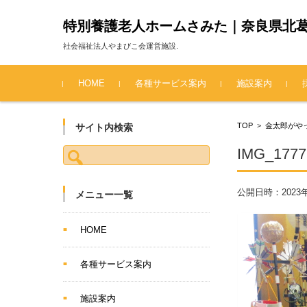
特別養護老人ホームさみた｜奈良県北
社会福祉法人やまびこ会運営施設.
コンテンツに移動
HOME
各種サービス案内
施設案内
TOP
>
金太郎がや
サイト内検索
検索:
IMG_1777
公開日時：
2023
メニュー一覧
HOME
各種サービス案内
施設案内