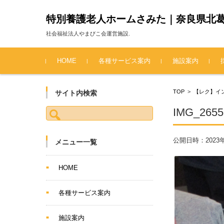
特別養護老人ホームさみた｜奈良県北
社会福祉法人やまびこ会運営施設.
コンテンツに移動
HOME
各種サービス案内
施設案内
TOP
>
【レク】イ
サイト内検索
検索:
IMG_2655
公開日時：
2023
メニュー一覧
HOME
各種サービス案内
施設案内