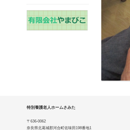
特別養護老人ホームさみた
〒636-0062
奈良県北葛城郡河合町佐味田198番地1