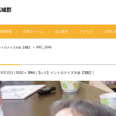
葛城郡
採用情報
応募フォーム
法人案内
アクセス
お問い
法人概要
理事長挨拶
情報公開
プライバシーポリシー
IMG_2646
ントロクイズ大会【3階】
>
年8月15日
|
5152 × 3864
(
【レク】イントロクイズ大会【3階】
)