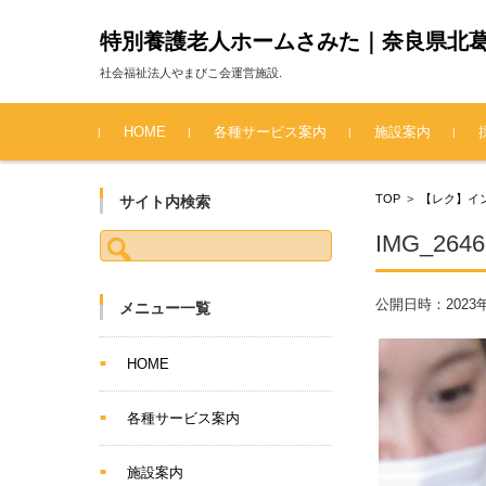
特別養護老人ホームさみた｜奈良県北
社会福祉法人やまびこ会運営施設.
コンテンツに移動
HOME
各種サービス案内
施設案内
TOP
>
【レク】イ
サイト内検索
検索:
IMG_2646
公開日時：
2023
メニュー一覧
HOME
各種サービス案内
施設案内