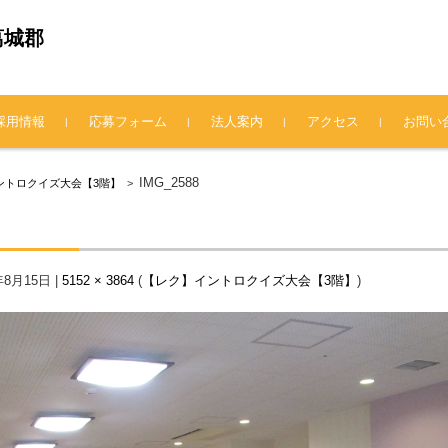
葛城郡
採用情報
応募フォーム
法人案内
アクセス
お問い
法人概要
理事長挨拶
情報公開
プライバシーポリシー
IMG_2588
ントロクイズ大会【3階】
>
年8月15日
|
5152 × 3864
(
【レク】イントロクイズ大会【3階】
)