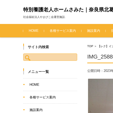
特別養護老人ホームさみた｜奈良県北
社会福祉法人やまびこ会運営施設.
コンテンツに移動
HOME
各種サービス案内
施設案内
TOP
>
【レク】イ
サイト内検索
検索:
IMG_2588
公開日時：
2023
メニュー一覧
HOME
各種サービス案内
施設案内