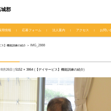
葛城郡
採用情報
応募フォーム
法人案内
アクセス
お問い
法人概要
理事長挨拶
情報公開
プライバシーポリシー
IMG_2888
ビス】機能訓練の紹介
>
年8月26日
|
5152 × 3864
(
【デイサービス】機能訓練の紹介
)