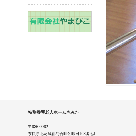
特別養護老人ホームさみた
〒636-0062
奈良県北葛城郡河合町佐味田198番地1