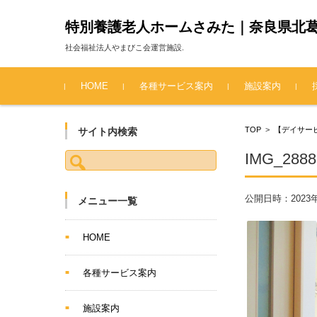
特別養護老人ホームさみた｜奈良県北
社会福祉法人やまびこ会運営施設.
コンテンツに移動
HOME
各種サービス案内
施設案内
TOP
>
【デイサー
サイト内検索
検索:
IMG_2888
公開日時：
2023
メニュー一覧
HOME
各種サービス案内
施設案内