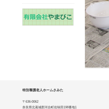
特別養護老人ホームさみた
〒636-0062
奈良県北葛城郡河合町佐味田198番地1