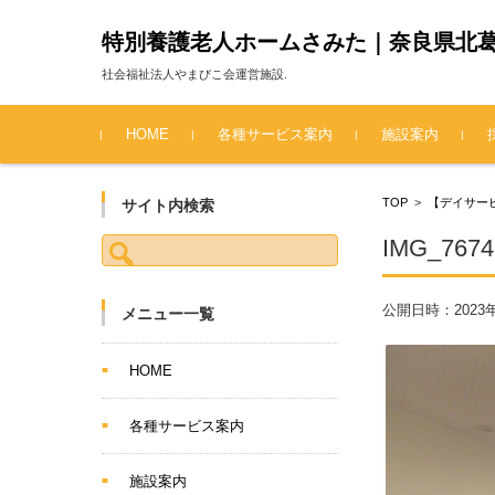
特別養護老人ホームさみた｜奈良県北
社会福祉法人やまびこ会運営施設.
コンテンツに移動
HOME
各種サービス案内
施設案内
TOP
>
【デイサー
サイト内検索
検索:
IMG_7674
公開日時：
2023
メニュー一覧
HOME
各種サービス案内
施設案内