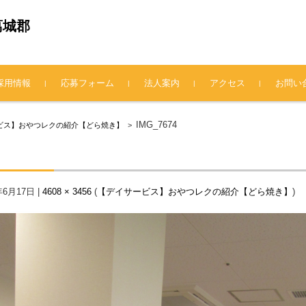
葛城郡
採用情報
応募フォーム
法人案内
アクセス
お問い
法人概要
理事長挨拶
情報公開
プライバシーポリシー
IMG_7674
ビス】おやつレクの紹介【どら焼き】
>
年6月17日
|
4608 × 3456
(
【デイサービス】おやつレクの紹介【どら焼き】
)