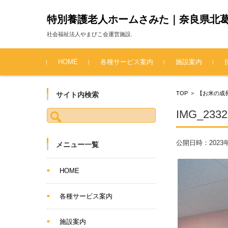
特別養護老人ホームさみた｜奈良県北
社会福祉法人やまびこ会運営施設.
コンテンツに移動
HOME
各種サービス案内
施設案内
TOP
>
【お米の成
サイト内検索
検索:
IMG_2332
公開日時：
2023
メニュー一覧
HOME
各種サービス案内
施設案内