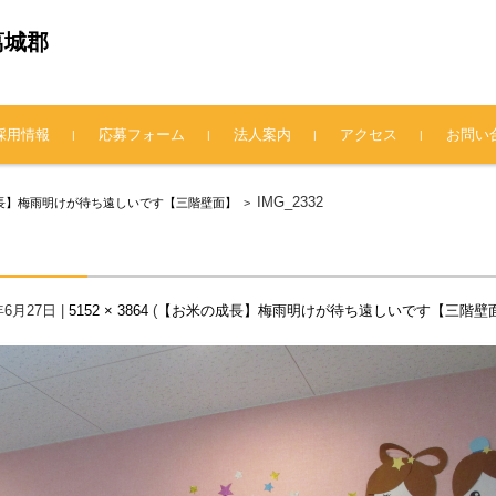
葛城郡
採用情報
応募フォーム
法人案内
アクセス
お問い
法人概要
理事長挨拶
情報公開
プライバシーポリシー
IMG_2332
長】梅雨明けが待ち遠しいです【三階壁面】
>
年6月27日
|
5152 × 3864
(
【お米の成長】梅雨明けが待ち遠しいです【三階壁