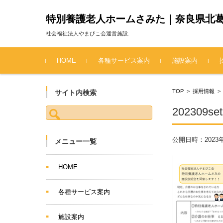
特別養護老人ホームさみた｜奈良県北
社会福祉法人やまびこ会運営施設.
コンテンツに移動
HOME
各種サービス案内
施設案内
TOP
>
採用情報
サイト内検索
検索:
202309set
公開日時：
2023
メニュー一覧
HOME
各種サービス案内
施設案内