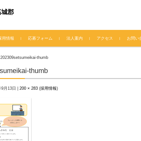
葛城郡
採用情報
応募フォーム
法人案内
アクセス
お問い
法人概要
理事長挨拶
情報公開
プライバシーポリシー
202309setsumeikai-thumb
>
sumeikai-thumb
年9月13日
|
200 × 283
(
採用情報
)