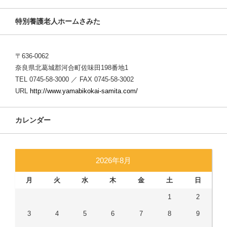
特別養護老人ホームさみた
〒636-0062
奈良県北葛城郡河合町佐味田198番地1
TEL 0745-58-3000 ／ FAX 0745-58-3002
URL
http://www.yamabikokai-samita.com/
カレンダー
2026年8月
月
火
水
木
金
土
日
1
2
3
4
5
6
7
8
9