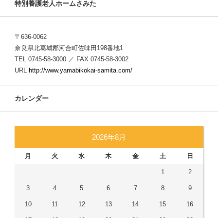
特別養護老人ホームさみた
〒636-0062
奈良県北葛城郡河合町佐味田198番地1
TEL 0745-58-3000 ／ FAX 0745-58-3002
URL
http://www.yamabikokai-samita.com/
カレンダー
2026年8月
月
火
水
木
金
土
日
1
2
3
4
5
6
7
8
9
10
11
12
13
14
15
16